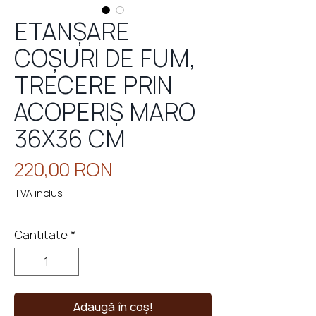
ETANȘARE
COȘURI DE FUM,
eminee
cu
perso
TRECERE PRIN
ACOPERIȘ MARO
36X36 CM
Preț
220,00 RON
TVA inclus
Cantitate
*
Adaugă în coș!