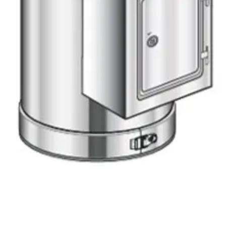
Mâner ergono
forței presi
independent
întreținere 
Radiatoare i
în spatele in
structura ș
de căldură - 
nivel crescu
Picioare și 
inserției și
neuniform, 
conectează 
exteriorul cl
Capacitatea
potrivite el
individuală 
interiorul