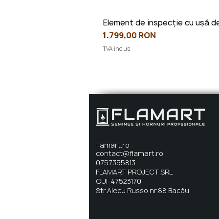
Element de inspecție cu ușă de
Preț
1.799,00 RON
TVA inclus
flamart.ro
contact@flamart.ro
0757355813
FLAMART PROJECT SRL
CUI: 47523170
Str.Alecu Russo nr.88 Bacău