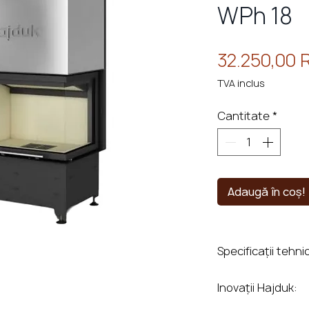
WPh 18
32.250,00
TVA inclus
Cantitate
*
Adaugă în coș!
Specificații tehni
Dimensiune usă
Inovații Hajduk: