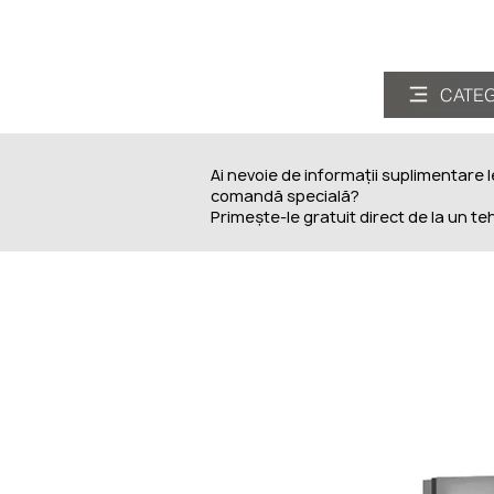
CATEGO
CATEG
Ai nevoie de informații suplimentare 
comandă specială?
Primește-le gratuit direct de la un te