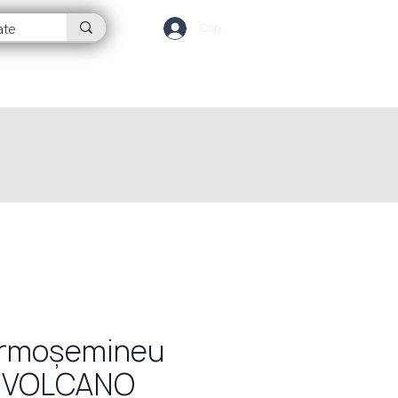
Conectează-te
OG
CONTACT
ermoșemineu
 VOLCANO