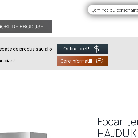
RII DE PRODUSE
ORII DE PRODUSE
Despre noi
BL
legate de produs sau ai o
Obține preț!
hnician!
Cere informații!
Focar t
HAJDUK