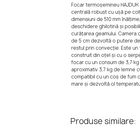
Focar termoșemineu HAJDUK 
centrală robust cu ușă pe colț
Se
dimensiuni de 510 mm înălțime
deschidere ghilotină și posib
curățarea geamului. Camera d
de 5 cm dezvoltă o putere de 1
restul prin convecție. Este u
construit din oțel și cu o ser
focar cu un consum de 3,7 kg 
aproximativ 3,7 kg de lemne 
compatibil cu un coș de fum c
mare și dezvoltă ol temperat
Produse similare: