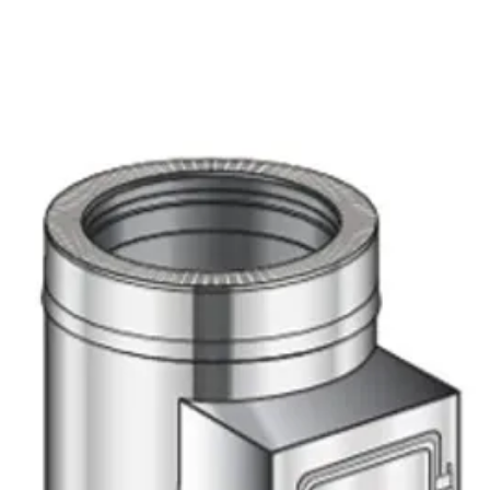
Diametru admis
confort term
Greutatea to
Combustibil:
șemineului 
căldură - du
Dimensiune lem
Partea infe
față de ușă 
Capacitate de
încărcarea 
încărcare:
cenușă - con
Găleată de 
Consum
îndepărtarea
combustibil:
Design toc 
rigiditate, 
Construcție:
ușă, garnit
aripă a ușii 
Greutate:
probleme, a
etanșeitate 
Presiune maxim
ridicate.
funcționare:
Balustradă di
Certificări:
uși ridicabil