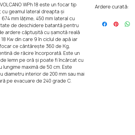
Inserțiile 
Putere nominal
VOLCANO WPh 18 este un focar tip
Ardere curată:
echipate cu 
 cu geamul lateral dreapta și
minee
cu
Marjă de puter
din interior 
Sistemul de ali
, 674 mm lățime, 450 mm lateral cu
reparațiile 
exterior Jet S
ilitate de deschidere batantă pentru
Sistem de încălz
incrustația
e ardere căptușită cu șamotă reală
regulatoare d
există cost
8 Kw din care 9 în ciclul de apă iar
aerul primar pr
Eficiență medie
reparații
n focar ce cântărește 360 de Kg,
aerul de arder
Sistem dublu
pentină de răcire încorporată. Este un
spate a cuptoru
Eficiență maxim
vermiculit ș
de lemn pe oră și poate fi încărcat cu
aprinderea pri
cu lungime maximă de 50 cm. Este
cuptor, al do
de lemn, în ti
Emisii CO2:
u diametru interior de 200 mm sau mai
calea fumulu
arderea econom
ură pe evacuare de 240 grade C.
ridicată și
un control pre
Emisii de praf:
(în funcție
ardere
atât combust
Sistem Clear 
Temperatură d
timp
sticlei – ajută
evacuare:
Cuptor căptu
de 50 mm gr
Diametru de
grosime pe f
evacuare:
stabilizarea