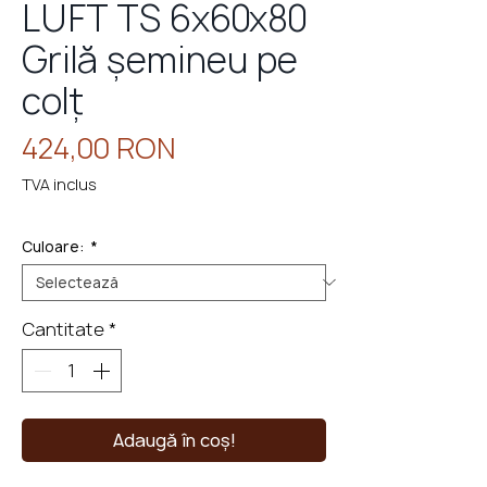
LUFT TS 6x60x80
Grilă șemineu pe
colț
eminee
cu
perso
Preț
424,00 RON
TVA inclus
Culoare:
*
Cantitate
*
Adaugă în coș!