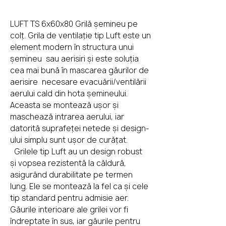
LUFT TS 6x60x80 Grilă șemineu pe
colț. Grila de ventilație tip Luft este un
element modern în structura unui
șemineu sau aerisiri și este soluția
cea mai bună în mascarea găurilor de
aerisire necesare evacuării/ventilării
aerului cald din hota șemineului.
Aceasta se montează ușor și
maschează intrarea aerului, iar
datorită suprafeței netede și design-
ului simplu sunt ușor de curățat.
Grilele tip Luft au un design robust
și vopsea rezistentă la căldură,
asigurând durabilitate pe termen
lung. Ele se montează la fel ca și cele
tip standard pentru admisie aer.
Găurile interioare ale grilei vor fi
îndreptate în sus, iar găurile pentru