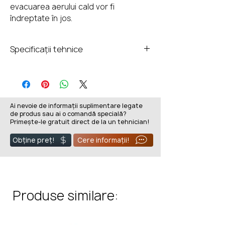
evacuarea aerului cald vor fi
îndreptate în jos.
Specificații tehnice
Tip Grilă
LUFT pe colț
Culoare
Alb, Crem, Grafit, Negru
Ai nevoie de informații suplimentare legate
de produs sau ai o comandă specială?
Dimensiuni
602 x 802 x 64 mm
Primește-le gratuit direct de la un tehnician!
Obține preț!
Cere informații!
Dimensiuni
64 x 602 x 802 mm
Exterioare
Produse similare: