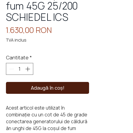
fum 45G 25/200
SCHIEDEL ICS
Preț
1.630,00 RON
eminee
cu
perso
TVA inclus
Cantitate
*
Adaugă în coș!
Acest articol este utilizat în
combinație cu un cot de 45 de grade
conectarea generatorului de căldură
ăn unghi de 45G la coșul de fum