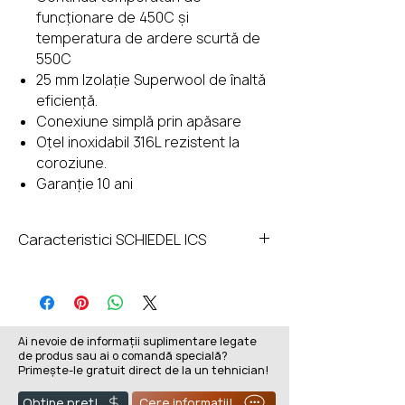
funcționare de 450C și
temperatura de ardere scurtă de
550C
25 mm Izolație Superwool de înaltă
eficiență.
Conexiune simplă prin apăsare
Oțel inoxidabil 316L rezistent la
coroziune.
Garanție 10 ani
Caracteristici SCHIEDEL ICS
Sistem simplu de îmbinare prin
împingere, asigurat prin bandă de
blocare.
Designul și construcția avansate
Ai nevoie de informații suplimentare legate
de produs sau ai o comandă specială?
rezistente la coroziune
Primește-le gratuit direct de la un tehnician!
utilizează căptușeli interioare din
oțel inoxidabil 316L sudate cu
Obține preț!
Cere informații!