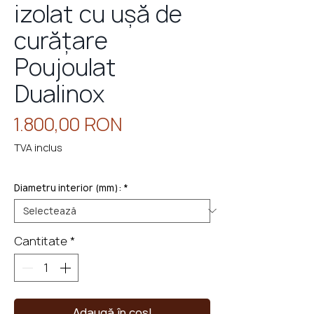
izolat cu ușă de
curățare
Poujoulat
eminee
cu
perso
Dualinox
Preț
1.800,00 RON
TVA inclus
Diametru interior (mm):
*
Cantitate
*
Adaugă în coș!