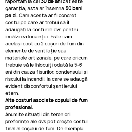
raportăm la cei 
30 de ani
 cât este 
garanția, asta ar însemna 
50 bani  
pe zi. 
Cam acesta ar fi concret 
costul pe care ar trebui să îl 
adăugați la costurile dvs pentru 
încălzirea locuinței. Este cam 
același cost cu 2 coșuri de fum din 
elemente de ventilație sau 
materiale artizanale, pe care oricum 
trebuie să le înlocuiți odată la 5-6 
ani din cauza fisurilor, condensului și 
riscului la incendii, la care se adaugă 
evident disconfortul șantierului 
etern.
Alte costuri asociate coșului de fum 
profesional.
Anumite situații din teren ori 
preferințe ale dvs pot crește costul 
final al coșului de fum. De exemplu 