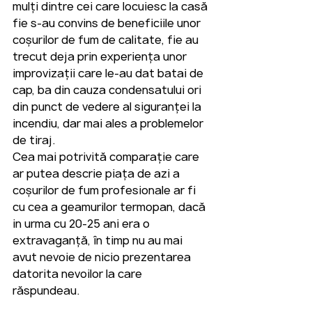
mulți dintre cei care locuiesc la casă 
fie s-au convins de beneficiile unor 
coșurilor de fum de calitate, fie au 
trecut deja prin experiența unor 
eminee
cu
perso
improvizații care le-au dat batai de 
cap, ba din cauza condensatului ori 
din punct de vedere al siguranței la 
incendiu, dar mai ales a problemelor 
de tiraj.
Cea mai potrivită comparație care 
ar putea descrie piața de azi a 
coșurilor de fum profesionale ar fi 
cu cea a geamurilor termopan, dacă 
in urma cu 20-25 ani era o 
extravaganță, în timp nu au mai 
avut nevoie de nicio prezentarea 
datorita nevoilor la care 
răspundeau. 