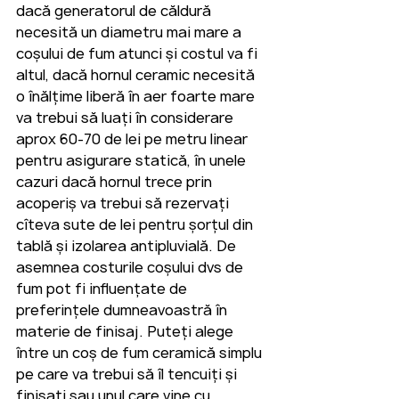
dacă generatorul de căldură 
necesită un diametru mai mare a 
coșului de fum atunci și costul va fi 
altul, dacă hornul ceramic necesită 
o înălțime liberă în aer foarte mare 
va trebui să luați în considerare 
aprox 60-70 de lei pe metru linear 
pentru asigurare statică, în unele 
cazuri dacă hornul trece prin 
acoperiș va trebui să rezervați 
cîteva sute de lei pentru șorțul din 
tablă și izolarea antipluvială. De 
asemnea costurile coșului dvs de 
fum pot fi influențate de 
preferințele dumneavoastră în 
materie de finisaj. Puteți alege 
între un coș de fum ceramică simplu 
pe care va trebui să îl tencuiți și 
finisați sau unul care vine cu 