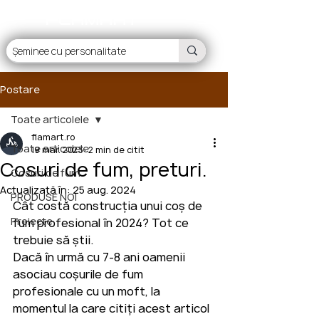
FLAMART
Postare
Toate articolele
flamart.ro
Toate articolele
19 mar. 2023
2 min de citit
Cosuri de fum, preturi.
Cosuri de fum
Actualizată în:
25 aug. 2024
PRODUSE NOI
Cât costă construcția unui coș de 
Proiecte
fum profesional în 2024? Tot ce 
trebuie să știi.
Dacă în urmă cu 7-8 ani oamenii 
asociau coșurile de fum 
profesionale cu un moft, la 
momentul la care citiți acest articol 