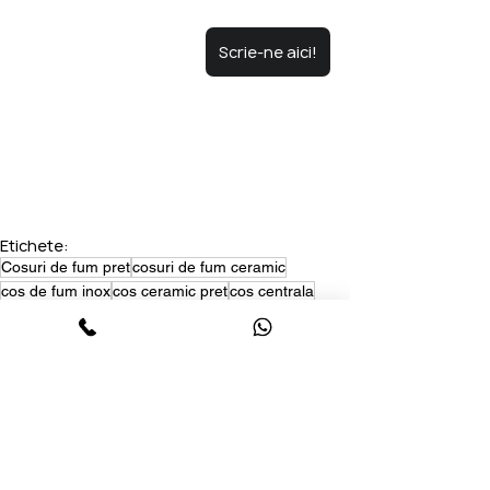
Scrie-ne aici!
Etichete:
Cosuri de fum pret
cosuri de fum ceramic
cos de fum inox
cos ceramic pret
cos centrala
cos de fum semineu
de fum soba