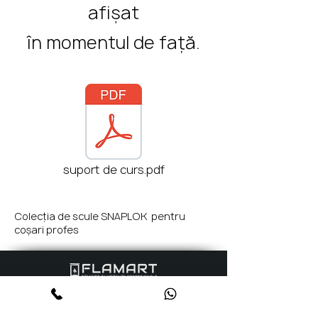
afișat
în momentul de față.
eminee
cu
perso
suport de curs.pdf
Colecția de scule SNAPLOK pentru
coșari profes