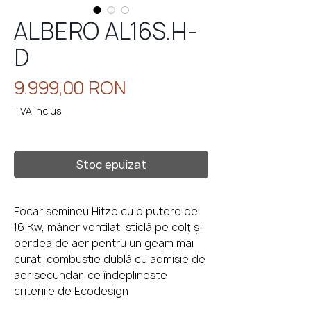
ALBERO AL16S.H-
D
eminee
cu
perso
Preț
9.999,00 RON
TVA inclus
Stoc epuizat
Focar semineu Hitze cu o putere de
16 Kw, mâner ventilat, sticlă pe colț și
perdea de aer pentru un geam mai
curat, combustie dublă cu admisie de
aer secundar, ce îndeplinește
criteriile de Ecodesign