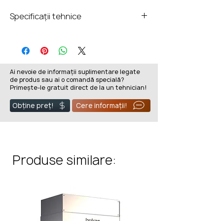
Specificații tehnice
Clasă energetică
A+
Ecodesign
+
Ai nevoie de informații suplimentare legate
de produs sau ai o comandă specială?
Gabarit
777x1165x512
Primește-le gratuit direct de la un tehnician!
total(mm)
Obține preț!
Cere informații!
Putere
16
nominală(kw)
Putere
8-20
Produse similare:
termică(Kw)
Eficiență
80
termică(%)
Greutate(Kg)
162