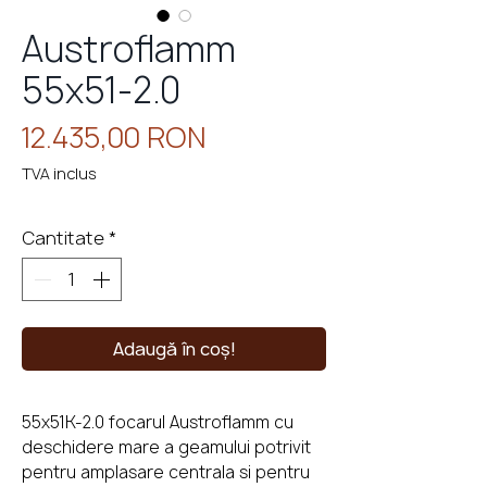
Austroflamm
55x51-2.0
eminee
cu
perso
Preț
12.435,00 RON
TVA inclus
Cantitate
*
Adaugă în coș!
55x51K-2.0 focarul Austroflamm cu
deschidere mare a geamului potrivit
pentru amplasare centrala si pentru