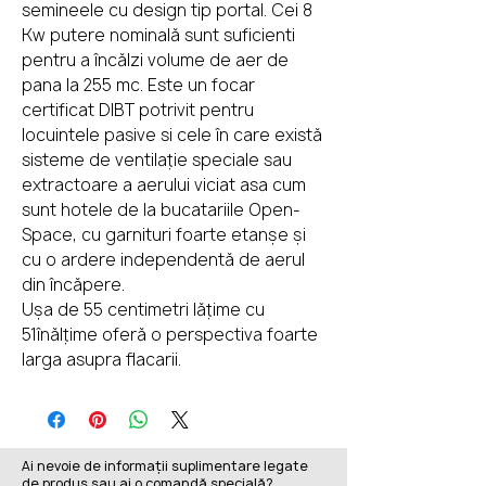
semineele cu design tip portal. Cei 8
Kw putere nominală sunt suficienti
pentru a încălzi volume de aer de
pana la 255 mc. Este un focar
certificat DIBT potrivit pentru
locuintele pasive si cele în care există
sisteme de ventilație speciale sau
extractoare a aerului viciat asa cum
sunt hotele de la bucatariile Open-
Space, cu garnituri foarte etanșe și
cu o ardere independentă de aerul
din încăpere.
Ușa de 55 centimetri lățime cu
51înălțime oferă o perspectiva foarte
larga asupra flacarii.
Ai nevoie de informații suplimentare legate
de produs sau ai o comandă specială?