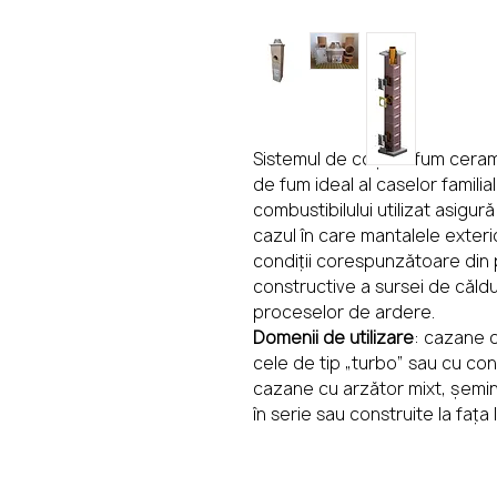
Se
Sistemul de coș de fum cerami
de fum ideal al caselor familia
combustibilului utilizat asigur
cazul în care mantalele exterio
condiții corespunzătoare din 
constructive a sursei de căld
proceselor de ardere.
Domenii de utilizare
: cazane c
cele de tip „turbo” sau cu co
cazane cu arzător mixt, șemine
în serie sau construite la fața 