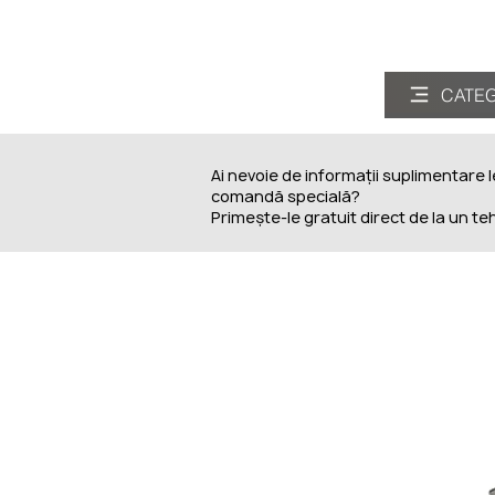
CATEGO
CATEG
Ai nevoie de informații suplimentare 
comandă specială?
Primește-le gratuit direct de la un te