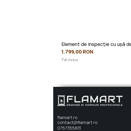
Element de inspecție cu ușă de
Preț
1.799,00 RON
TVA inclus
flamart.ro
contact@flamart.ro
0757355813