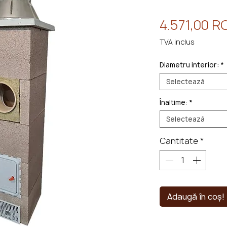
4.571,00 R
TVA inclus
Diametru interior:
*
Selectează
Înaltime:
*
Selectează
Cantitate
*
Adaugă în coș!