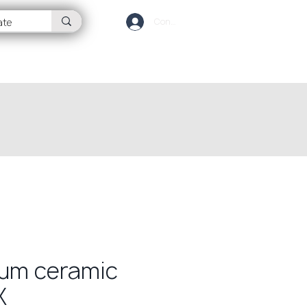
Conectează-te
OG
CONTACT
fum ceramic
K