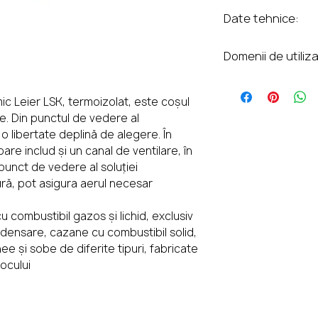
Date tehnice:
minee
cu
Dat
LSK
LS
Domenii de utiliza
e
14
16
Cazane cu combust
teh
exclusiv cele de 
c Leier LSK, termoizolat, este coșul
nic
condensare, caza
le. Din punctul de vedere al
e
cazane cu arzăto
ă o libertate deplină de alegere. În
are includ și un canal de ventilare, în
diferite tipuri, f
Dim
35
35
punct de vedere al soluției
la fața locului
ens
x
x
ură, pot asigura aerul necesar
iun
35
35
e
u combustibil gazos și lichid, exclusiv
ext
ndensare, cazane cu combustibil solid,
erio
e și sobe de diferite tipuri, fabricate
ară
locului
(L x
l,
cm)