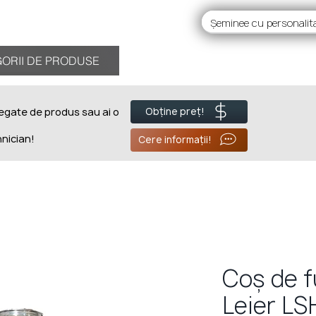
RII DE PRODUSE
ORII DE PRODUSE
Despre noi
BL
legate de produs sau ai o
Obține preț!
hnician!
Cere informații!
Coș de 
Leier LS