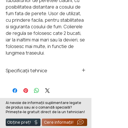
tubulaturilor de peretele cladirii, cu
posibilitatea distantare a cosului de
fum fata de perete. Usor de utilizat,
cu prindere facila, pentru stabilitatea
si siguranta cosului de fum. Colierele
de regula se folosesc cate 2 bucati,
iar la inaltimi mai mari sau la devieri, se
folosesc mai multe, in functie de
lungimea traseului.
Specificații tehnice
Garantie:
25 ani
Grosime perete exterior:
1 mm
Ai nevoie de informații suplimentare legate
de produs sau ai o comandă specială?
Perete exterior:
Primește-le gratuit direct de la un tehnician!
Otel inoxidabil 1.4301/304
Temperatura maxima de
Obține preț!
Cere informații!