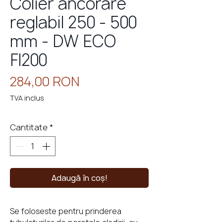
Colier ancorare
reglabil 250 - 500
mm - DW ECO
eminee
cu
perso
FI200
Preț
284,00 RON
TVA inclus
Cantitate
*
Adaugă în coș!
Se foloseste pentru prinderea