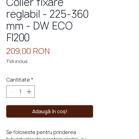
Colier fixare
reglabil - 225-360
mm - DW ECO
eminee
cu
perso
FI200
Preț
209,00 RON
TVA inclus
Cantitate
*
Adaugă în coș!
Se foloseste pentru prinderea