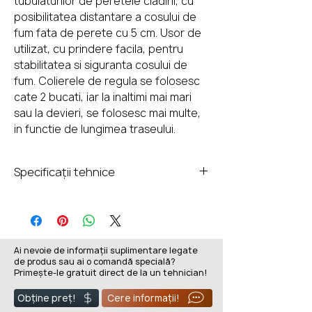
tubulaturilor de peretele cladirii, cu
posibilitatea distantare a cosului de
fum fata de perete cu 5 cm. Usor de
utilizat, cu prindere facila, pentru
stabilitatea si siguranta cosului de
fum. Colierele de regula se folosesc
cate 2 bucati, iar la inaltimi mai mari
sau la devieri, se folosesc mai multe,
in functie de lungimea traseului.
Specificații tehnice
Garantie:
25 ani
Grosime perete exterior:
1 mm
Ai nevoie de informații suplimentare legate
de produs sau ai o comandă specială?
Perete exterior:
Primește-le gratuit direct de la un tehnician!
Otel inoxidabil 1.4301/304
Temperatura maxima de
Obține preț!
Cere informații!