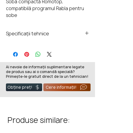
Sobă compactă Romotop,
compatibilă programul Rabla pentru
sobe
Specificații tehnice
Lățime 528 mm
Depth398 mm
Ai nevoie de informații suplimentare legate
de produs sau ai o comandă specială?
Greutate117 kg
Primește-le gratuit direct de la un tehnician!
marjă de putere 2,0-6,5 kW
Evacuare 150 mm
Obține preț!
Cere informații!
Diametru aer extern 125 mm
Înălțime de racordare
spate863 mm
Tiraj 12 Pa
Produse similare:
Eficiență 80,5 %
Consum mediu de lemn 1,2 kg/h