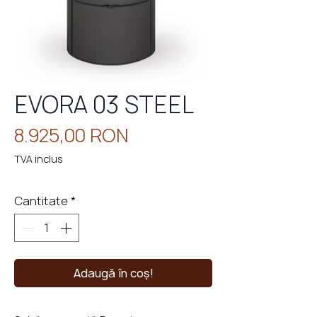
eminee
cu
perso
EVORA 03 STEEL
Preț
8.925,00 RON
TVA inclus
Cantitate
*
Adaugă în coș!