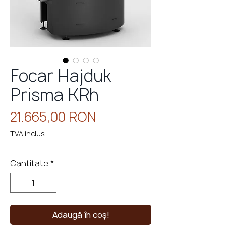
eminee
cu
perso
Focar Hajduk
Prisma KRh
Preț
21.665,00 RON
TVA inclus
Cantitate
*
Adaugă în coș!