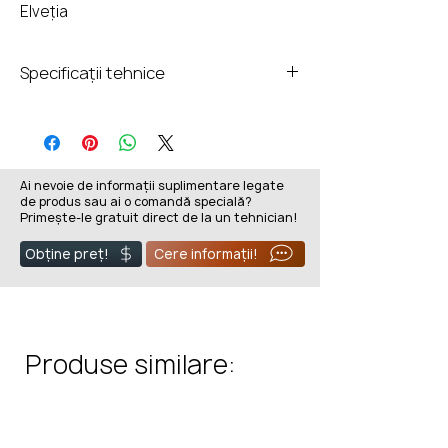
Elveția
Specificații tehnice
Putere NW
9.5 kW
Putere de
4,5 - 14
Ai nevoie de informații suplimentare legate
încălzire
kW
de produs sau ai o comandă specială?
Primește-le gratuit direct de la un tehnician!
Eficien
ț
ă
84%
Obține preț!
Cere informații!
Valoarea CO
²
1,25 g/m3
Emisia de praf
0,015g/m3
Produse similare:
Temperatura
230 °C
gazelor de
evacuare