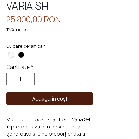
VARIA SH
Preț
25.800,00 RON
TVA inclus
eminee
cu
perso
Culoare ceramică
*
Cantitate
*
Adaugă în coș!
Modelul de focar Spartherm Varia SH
impresionează prin deschiderea
generoasă și bine proporționată a