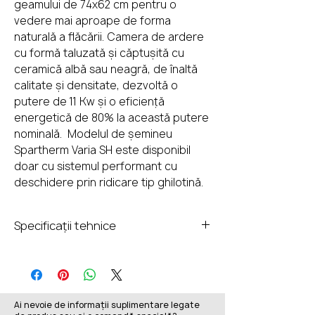
geamului de 74x62 cm pentru o
vedere mai aproape de forma
naturală a flăcării. Camera de ardere
cu formă taluzată și căptușită cu
ceramică albă sau neagră, de înaltă
calitate și densitate, dezvoltă o
putere de 11 Kw și o eficiență
energetică de 80% la această putere
nominală. Modelul de șemineu
Spartherm Varia SH este disponibil
doar cu sistemul performant cu
deschidere prin ridicare tip ghilotină.
Specificații tehnice
Putere nominală:
11 Kw
Marjă de putere:
7,7-14,3 Kw
Ai nevoie de informații suplimentare legate