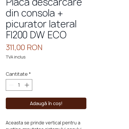
Placa descarcare
din consola +
picurator lateral
eminee
cu
perso
FI200 DW ECO
Preț
311,00 RON
TVA inclus
Cantitate
*
Adaugă în coș!
Aceasta se prinde vertical pentru a