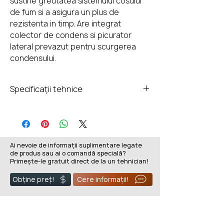
sustine greutatea sistemului cosului
de fum si a asigura un plus de
rezistenta in timp. Are integrat
colector de condens si picurator
lateral prevazut pentru scurgerea
condensului.
Specificații tehnice
Garantie:
25 ani
Grosime termoizolatie:
25 mm
Ai nevoie de informații suplimentare legate
de produs sau ai o comandă specială?
Grosime perete exterior:
Primește-le gratuit direct de la un tehnician!
0.5 mm
Perete exterior:
Obține preț!
Cere informații!
Otel inoxidabil 1.4301/304
Grosime perete interior:
0.5 mm