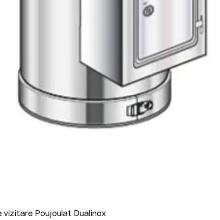
 vizitare Poujoulat Dualinox
Afișare rapidă