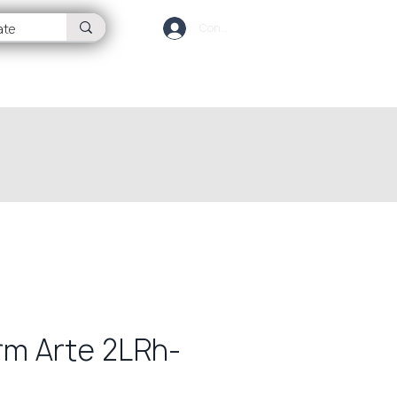
Conectează-te
OG
CONTACT
rm Arte 2LRh-