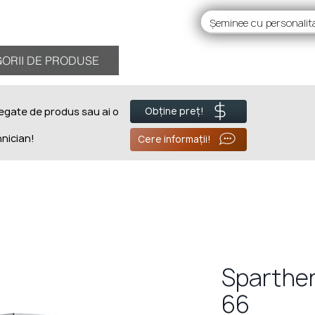
RII DE PRODUSE
ORII DE PRODUSE
Despre noi
BL
legate de produs sau ai o
Obține preț!
hnician!
Cere informații!
Sparthe
66