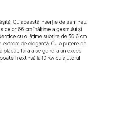
minee
cu
pășită. Cu această inserție de șemineu,
a celor 66 cm înălțime a geamului și
identice cu o lățime subțire de 36,6 cm
 extrem de elegantă. Cu o putere de
tă plăcut, fără a se genera un exces
oate fi extinsă la 10 Kw cu ajutorul