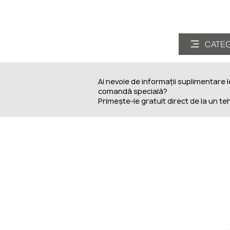
CATEGO
CATEG
Ai nevoie de informații suplimentare 
comandă specială?
Primește-le gratuit direct de la un te