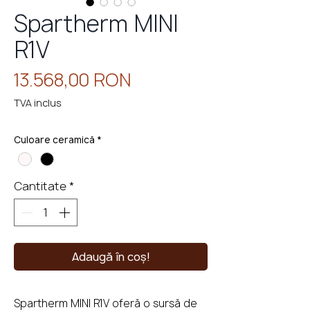
Spartherm MINI
R1V
eminee
cu
perso
Preț
13.568,00 RON
TVA inclus
Culoare ceramică
*
Cantitate
*
Adaugă în coș!
Spartherm MINI R1V oferă o sursă de