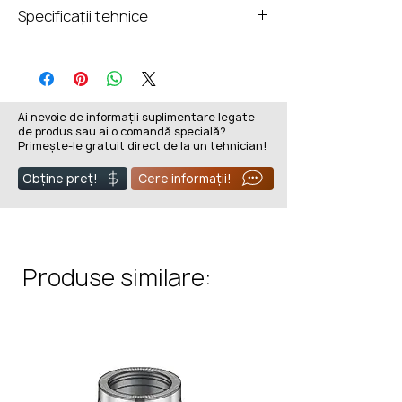
Specificații tehnice
Putere nominală
5,2 Kw
Gamă putere ieșire
4,5-6,8 Kw
Ai nevoie de informații suplimentare legate
de produs sau ai o comandă specială?
Eficiență
80%
Primește-le gratuit direct de la un tehnician!
Obține preț!
Cere informații!
Înălțimea ușii
505mm
Lățimea ușii
438 mm
lățime totală
540 mm
Produse similare:
Adâncime totală
463 mm
Diametru evacuare
160
Deschidere
batantă