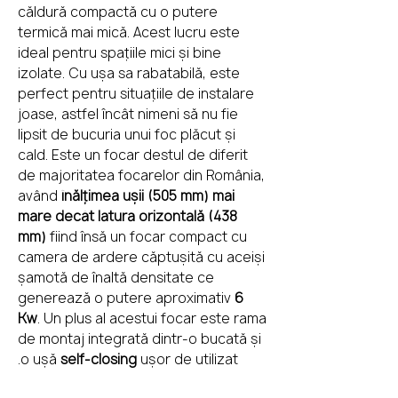
căldură compactă cu o putere
termică mai mică. Acest lucru este
ideal pentru spațiile mici și bine
izolate. Cu ușa sa rabatabilă, este
perfect pentru situațiile de instalare
joase, astfel încât nimeni să nu fie
lipsit de bucuria unui foc plăcut și
cald. Este un focar destul de diferit
de majoritatea focarelor din România,
având
înălțimea ușii (505 mm) mai
mare decât latura orizontală (438
mm)
fiind însă un focar compact cu
camera de ardere căptușită cu aceiși
șamotă de înaltă densitate ce
generează o putere aproximativ
6
Kw
. Un plus al acestui focar este rama
de montaj integrată dintr-o bucată și
o ușă
self-closing
ușor de utilizat.