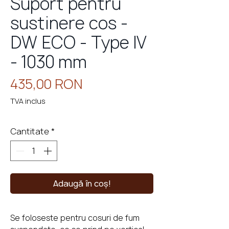
Suport pentru
sustinere cos -
DW ECO - Type IV
eminee
cu
perso
- 1030 mm
Preț
435,00 RON
TVA inclus
Cantitate
*
Adaugă în coș!
Se foloseste pentru cosuri de fum