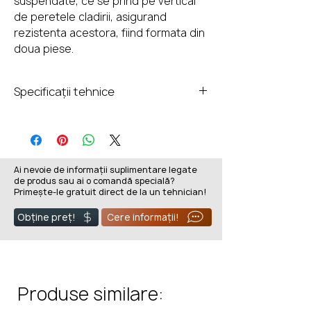
suspendate, ce se prind pe vertical
de peretele cladirii, asigurand
rezistenta acestora, fiind formata din
doua piese.
Specificații tehnice
Garantie:
25 ani
Perete exterior:
Otel inoxidabil 1.4301/304
Ai nevoie de informații suplimentare legate
de produs sau ai o comandă specială?
Grosime perete interior:
Primește-le gratuit direct de la un tehnician!
2 mm
Temperatura maxima de
Obține preț!
Cere informații!
functionare:
600 °C
Culoare:
Inox
Produse similare: