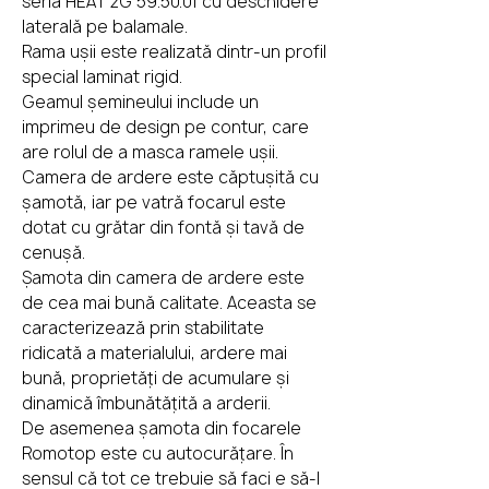
seria HEAT 2G 59.50.01 cu deschidere
laterală pe balamale.
Rama ușii este realizată dintr-un profil
special laminat rigid.
Geamul șemineului include un
imprimeu de design pe contur, care
are rolul de a masca ramele ușii.
Camera de ardere este căptușită cu
șamotă, iar pe vatră focarul este
dotat cu grătar din fontă și tavă de
cenușă.
Șamota din camera de ardere este
de cea mai bună calitate. Aceasta se
caracterizează prin stabilitate
ridicată a materialului, ardere mai
bună, proprietăți de acumulare și
dinamică îmbunătățită a arderii.
De asemenea șamota din focarele
Romotop este cu autocurățare. În
sensul că tot ce trebuie să faci e să-l