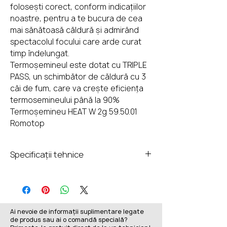
folosești corect, conform indicațiilor
noastre, pentru a te bucura de cea
mai sănătoasă căldură și admirând
spectacolul focului care arde curat
timp îndelungat.
Termoșemineul este dotat cu TRIPLE
PASS, un schimbător de căldură cu 3
căi de fum, care va crește eficiența
termosemineului până la 90%
Termoșemineu HEAT W 2g 59.50.01
Romotop
Specificații tehnice
Clasă
A+
energetică
Ai nevoie de informații suplimentare legate
Randament
86,77%
de produs sau ai o comandă specială?