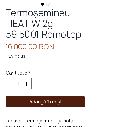
Termoșemineu
HEAT W 2g
eminee
cu
perso
59.50.01 Romotop
Preț
16.000,00 RON
TVA inclus
Cantitate
*
Adaugă în coș!
Focar de termoșemineu șamotat