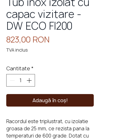
Tub inox izolat cu
capac vizitare -
DW ECO FI200
eminee
cu
perso
Preț
823,00 RON
TVA inclus
Cantitate
*
Adaugă în coș!
Racordul este triplustrat, cu izolatie
groasa de 25 mm, ce rezista pana la
temperaturi de 600 grade. Dotat cu