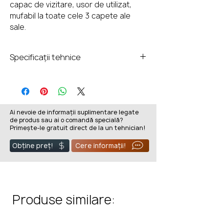
capac de vizitare, usor de utilizat,
mufabil la toate cele 3 capete ale
sale.
Specificații tehnice
Garantie:
25 ani
Tip cot:
Racord T la 90gr
Ai nevoie de informații suplimentare legate
de produs sau ai o comandă specială?
Grosime termoizolatie:
Primește-le gratuit direct de la un tehnician!
25 mm
Grosime perete exterior:
Obține preț!
Cere informații!
0.5 mm
Perete exterior:
Otel inoxidabil 1.4301/304
Grosime perete interior:
Produse similare:
0.5 mm
Perete interior: