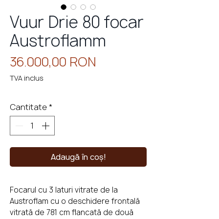
Vuur Drie 80 focar
Austroflamm
eminee
cu
perso
Preț
36.000,00 RON
TVA inclus
Cantitate
*
Adaugă în coș!
Focarul cu 3 laturi vitrate de la
Austroflam cu o deschidere frontală
vitrată de 781 cm flancată de două