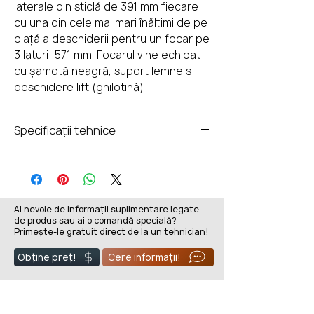
laterale din sticlă de 391 mm fiecare
cu una din cele mai mari înălțimi de pe
piață a deschiderii pentru un focar pe
3 laturi: 571 mm. Focarul vine echipat
cu șamotă neagră, suport lemne și
deschidere lift (ghilotină)
Specificații tehnice
Gabarit montat
835 mm
deschidere frontală
Ai nevoie de informații suplimentare legate
Înălțime ușă
570 mm
de produs sau ai o comandă specială?
Primește-le gratuit direct de la un tehnician!
Dispunere sticlă
3 laturi
Obține preț!
Cere informații!
Deschidere
lift
(ghilotină)