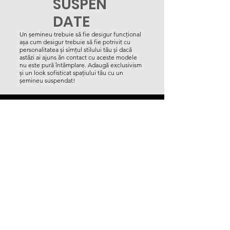
SUSPEN
DATE
Un șemineu trebuie să fie desigur funcțional
așa cum desigur trebuie să fie potrivit cu
personalitatea și simțul stilului tău și dacă
eminee
cu
perso
astăzi ai ajuns ăn contact cu aceste modele
nu este pură întâmplare. Adaugă exclusivism
și un look sofisticat spațiului tău cu un
șemineu suspendat!