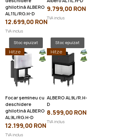
deschidere
Albero AL11L.H-D
ghilotină ALBERO
Preț
9.799,00 RON
AL11L/RG.H-D
TVA inclus
Preț
12.699,00 RON
TVA inclus
Stoc epuizat
Stoc epuizat
Hitze
Hitze
Focar șemineu cu
ALBERO AL9L/R.H-
deschidere
D
ghilotină ALBERO
Preț
8.599,00 RON
AL9L/RG.H-D
TVA inclus
Preț
12.199,00 RON
TVA inclus