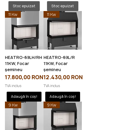
Stoc epuizat
Stoc epuizat
11 Kw
11 Kw
HEATRO-69LH/RH
HEATRO-69L/R
11KW, Focar
11KW, Focar
șemineu
șemineu
Preț
Preț
17.800,00 RON
12.430,00 RON
TVA inclus
TVA inclus
Adaugă în coș!
Adaugă în coș!
9 Kw
9 Kw