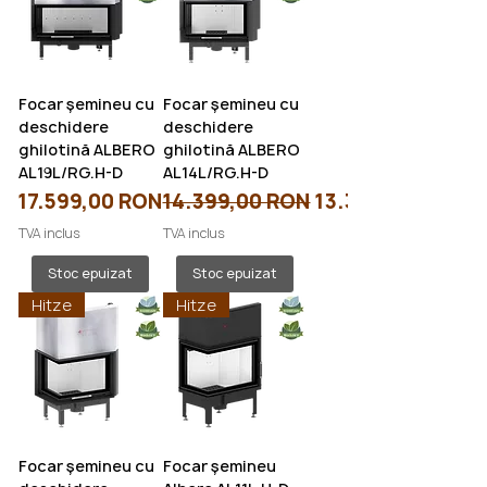
Focar șemineu cu
Focar șemineu cu
deschidere
deschidere
ghilotină ALBERO
ghilotină ALBERO
AL19L/RG.H-D
AL14L/RG.H-D
Preț
Preț normal
Preț redus
17.599,00 RON
14.399,00 RON
13.391,07 RON
TVA inclus
TVA inclus
Stoc epuizat
Stoc epuizat
Hitze
Hitze
Focar șemineu cu
Focar șemineu