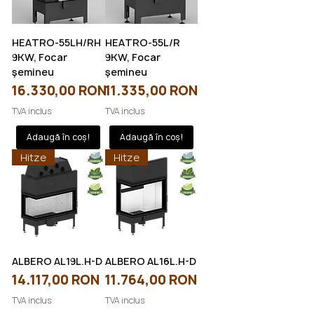
HEATRO-55LH/RH
HEATRO-55L/R
9KW, Focar
9KW, Focar
șemineu
șemineu
Preț
Preț
16.330,00 RON
11.335,00 RON
TVA inclus
TVA inclus
Adaugă în coș!
Adaugă în coș!
Hitze
Hitze
ALBERO AL19L.H-D
ALBERO AL16L.H-D
Preț
Preț
14.117,00 RON
11.764,00 RON
TVA inclus
TVA inclus