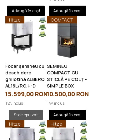
Adaugă în coș!
Adaugă în coș!
Hitze
COMPACT
Focar șemineu cu
SEMINEU
deschidere
COMPACT CU
ghilotină ALBERO
STICLĂ PE COLȚ -
AL16L/RG.H-D
SIMPLE BOX
Preț
Preț
15.599,00 RON
10.500,00 RON
TVA inclus
TVA inclus
Stoc epuizat
Adaugă în coș!
Hitze
Hitze