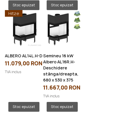
Stoc epuizat
Stoc epuizat
Hitze
ALBERO AL14L.H-D
Semineu 16 kW
Albero AL16R.H-
Preț
11.079,00 RON
Deschidere
TVA inclus
stânga/dreapta,
680 x 530 x 375
Preț
11.667,00 RON
TVA inclus
Stoc epuizat
Stoc epuizat