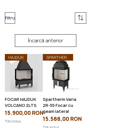
Filtru
eminee
cu
perso
Încarcă anterior
HAJDUK
SPARTHERM
FOCAR HAJDUK
Spartherm Varia
VOLCANO 2LTS
2R-55 Focar cu
geam lateral
Preț
15.900,00 RON
Preț
15.588,00 RON
TVA inclus
TVA inclus