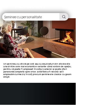
FLAMART
Formă L
Un șemineu cu sticlă pe colț sau cu două laturi din sticlă este
una dintre cele mai economice variante când vorbim de spațiu,
pentru că poate fi amplasat în colțul camerei și poate oferi
panoramă completă spre orice zonă fără a fi nevoiți să îl
amplasăm curmeziș în colț precum șemineele clasice cu geam
drept.